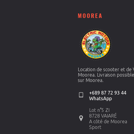
MOOREA
Location de scooter et de
Moorea. Livraison possibl
sur Moorea.
+689 87 72 93 44
WhatsApp
Lot n°5 ZI
8728 VAIARÉ
A côté de Moorea
Sport